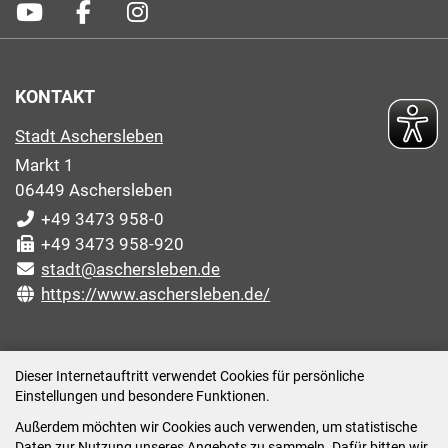
KONTAKT
Stadt Aschersleben
Markt 1
06449 Aschersleben
+49 3473 958-0
+49 3473 958-920
stadt@aschersleben.de
https://www.aschersleben.de/
ÖFFNUNGSZEITEN STADTVERWALTUNG
Dieser Internetauftritt verwendet Cookies für persönliche
Einstellungen und besondere Funktionen.
Montag: 09:00-12:00 /14:00-15:00 Uhr
Außerdem möchten wir Cookies auch verwenden, um statistische
Dienstag: 09:00-12:00 /14:00-16:00 Uhr
Daten zur Nutzung unseres Angebots zu sammeln. Dafür bitten wir