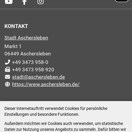
KONTAKT
Stadt Aschersleben
Markt 1
06449 Aschersleben
+49 3473 958-0
+49 3473 958-920
stadt@aschersleben.de
https://www.aschersleben.de/
ÖFFNUNGSZEITEN STADTVERWALTUNG
Dieser Internetauftritt verwendet Cookies für persönliche
Einstellungen und besondere Funktionen.
Montag: 09:00-12:00 /14:00-15:00 Uhr
Außerdem möchten wir Cookies auch verwenden, um statistische
Dienstag: 09:00-12:00 /14:00-16:00 Uhr
Daten zur Nutzung unseres Angebots zu sammeln. Dafür bitten wir