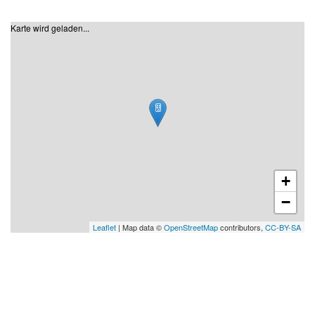
Karte wird geladen...
+
−
Leaflet
| Map data ©
OpenStreetMap
contributors,
CC-BY-SA