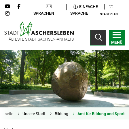
EINFACHE
SPRACHEN
SPRACHE
STADTPLAN
ÄLTESTE STADT SACHSEN-ANHALTS
MENÜ
artseite
Unsere Stadt
Bildung
Amt für Bildung und Sport