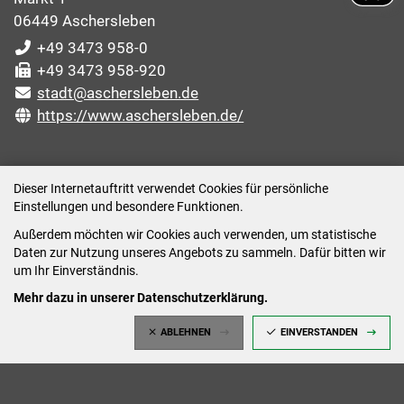
06449 Aschersleben
+49 3473 958-0
+49 3473 958-920
stadt@aschersleben.de
https://www.aschersleben.de/
ÖFFNUNGSZEITEN STADTVERWALTUNG
Dieser Internetauftritt verwendet Cookies für persönliche
Einstellungen und besondere Funktionen.
Montag: 09:00-12:00 /14:00-15:00 Uhr
Außerdem möchten wir Cookies auch verwenden, um statistische
Dienstag: 09:00-12:00 /14:00-16:00 Uhr
Daten zur Nutzung unseres Angebots zu sammeln. Dafür bitten wir
Mittwoch: 09:00 - 12:00 Uhr (nach vorheriger
um Ihr Einverständnis.
Terminvereinbarung)
Mehr dazu in unserer Datenschutzerklärung.
Donnerstag: 09:00-12:00 /14:00-18:00 Uhr
ABLEHNEN
EINVERSTANDEN
Freitag: 09:00-12:00 Uhr