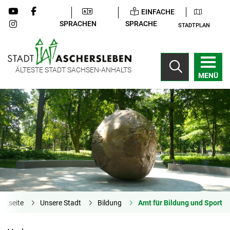
EINFACHE
SPRACHEN
SPRACHE
STADTPLAN
ÄLTESTE STADT SACHSEN-ANHALTS
MENÜ
artseite
Unsere Stadt
Bildung
Amt für Bildung und Sport