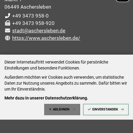
06449 Aschersleben
+49 3473 958-0
+49 3473 958-920
stadt@aschersleben.de
https://www.aschersleben.de/
ÖFFNUNGSZEITEN STADTVERWALTUNG
Dieser Internetauftritt verwendet Cookies für persönliche
Einstellungen und besondere Funktionen.
Montag: 09:00-12:00 /14:00-15:00 Uhr
Außerdem möchten wir Cookies auch verwenden, um statistische
Dienstag: 09:00-12:00 /14:00-16:00 Uhr
Daten zur Nutzung unseres Angebots zu sammeln. Dafür bitten wir
Mittwoch: 09:00 - 12:00 Uhr (nach vorheriger
um Ihr Einverständnis.
Terminvereinbarung)
Mehr dazu in unserer Datenschutzerklärung.
Donnerstag: 09:00-12:00 /14:00-18:00 Uhr
ABLEHNEN
EINVERSTANDEN
Freitag: 09:00-12:00 Uhr