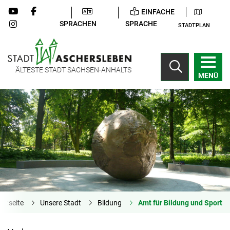
EINFACHE
SPRACHEN
SPRACHE
STADTPLAN
ÄLTESTE STADT SACHSEN-ANHALTS
MENÜ
artseite
Unsere Stadt
Bildung
Amt für Bildung und Sport