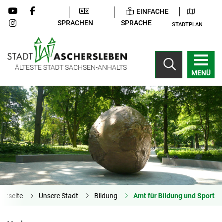
EINFACHE
SPRACHEN
SPRACHE
STADTPLAN
ÄLTESTE STADT SACHSEN-ANHALTS
MENÜ
artseite
Unsere Stadt
Bildung
Amt für Bildung und Sport