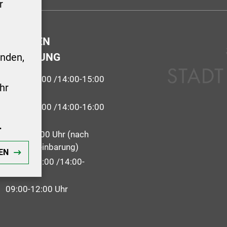
r
GSZEITEN
ERWALTUNG
nden,
9:00-12:00 /14:00-15:00
hr
 09:00-12:00 /14:00-16:00
.
09:00 - 12:00 Uhr (nach
 Terminvereinbarung)
EN
: 09:00-12:00 /14:00-
09:00-12:00 Uhr