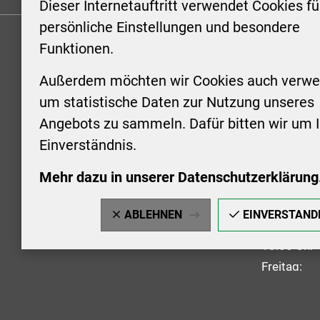
Dieser Internetauftritt verwendet Cookies fü
persönliche Einstellungen und besondere
Funktionen.
KONTAKT
ÖFFNUN
STADTV
Außerdem möchten wir Cookies auch verwe
Stadt Aschersleben
um statistische Daten zur Nutzung unseres
Markt 1
Montag: 0
Angebots zu sammeln. Dafür bitten wir um I
06449 Aschersleben
Uhr
Einverständnis.
+49 3473 958-0
Dienstag:
+49 3473 958-920
Uhr
Mehr dazu in unserer Datenschutzerklärung
stadt@aschersleben.de
Mittwoch: 
https://www.aschersleben.de/
vorheriger
ABLEHNEN
EINVERSTAND
Donnerstag
18:00 Uhr
Freitag: 