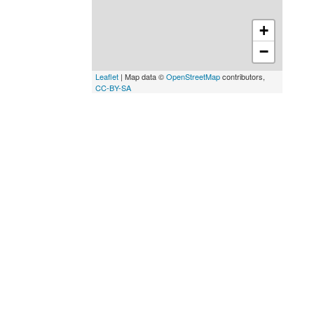
+
−
Leaflet
| Map data ©
OpenStreetMap
contributors,
CC-BY-SA