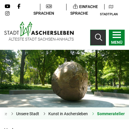
EINFACHE
SPRACHEN
SPRACHE
STADTPLAN
ÄLTESTE STADT SACHSEN-ANHALTS
MENÜ
eite
Unsere Stadt
Kunst in Aschersleben
Sommeratelier