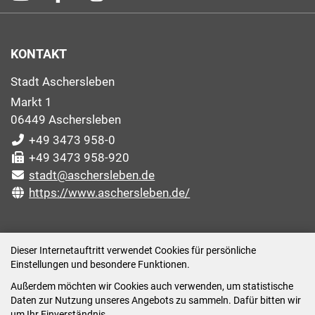
KONTAKT
Stadt Aschersleben
Markt 1
06449 Aschersleben
+49 3473 958-0
+49 3473 958-920
stadt@aschersleben.de
https://www.aschersleben.de/
ÖFFNUNGSZEITEN STADTVERWALTUNG
Dieser Internetauftritt verwendet Cookies für persönliche
Einstellungen und besondere Funktionen.
Montag: 09:00-12:00 /14:00-15:00 Uhr
Außerdem möchten wir Cookies auch verwenden, um statistische
Dienstag: 09:00-12:00 /14:00-16:00 Uhr
Daten zur Nutzung unseres Angebots zu sammeln. Dafür bitten wir
Mittwoch: 09:00 - 12:00 Uhr (nach vorheriger
um Ihr Einverständnis.