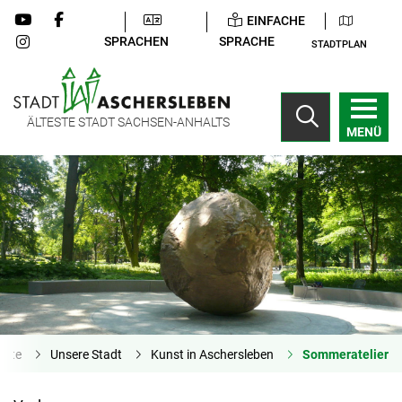
EINFACHE
SPRACHEN
SPRACHE
STADTPLAN
ÄLTESTE STADT SACHSEN-ANHALTS
MENÜ
eite
Unsere Stadt
Kunst in Aschersleben
Sommeratelier