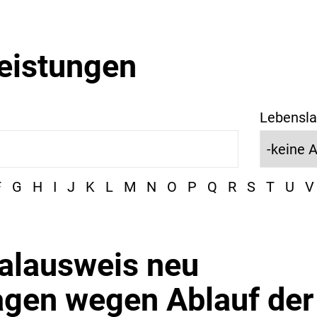
leistungen
Lebensla
F
G
H
I
J
K
L
M
N
O
P
Q
R
S
T
U
V
alausweis neu
agen wegen Ablauf der