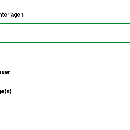
nterlagen
auer
ge(n)