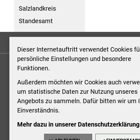
Salzlandkreis
Standesamt
Formulare
Kontakt/Hinweis geben
Impressum
Dieser Internetauftritt verwendet Cookies fü
persönliche Einstellungen und besondere
Funktionen.
KONTAKT
ÖFFNUN
STADTV
Außerdem möchten wir Cookies auch verwe
Stadt Aschersleben
um statistische Daten zur Nutzung unseres
Markt 1
Montag: 0
Angebots zu sammeln. Dafür bitten wir um I
06449 Aschersleben
Uhr
Einverständnis.
+49 3473 958-0
Dienstag:
+49 3473 958-920
Uhr
Mehr dazu in unserer Datenschutzerklärung
stadt@aschersleben.de
Mittwoch: 
https://www.aschersleben.de/
vorheriger