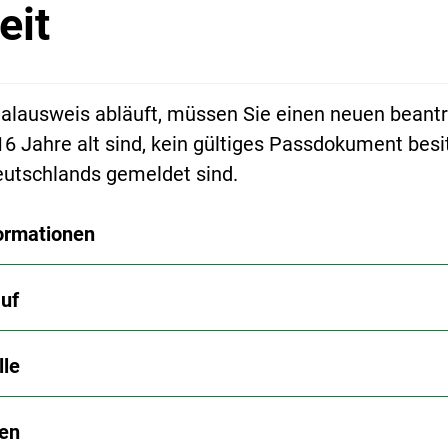
eit
alausweis abläuft, müssen Sie einen neuen beant
16 Jahre alt sind, kein gültiges Passdokument besi
eutschlands gemeldet sind.
ormationen
uf
lle
en