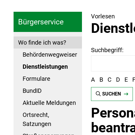
Vorlesen
Bürgerservice
Dienst
Wo finde ich was?
Suchbegriff:
Behördenwegweiser
Dienstleistungen
Formulare
A
B
C
D
E
BundID
SUCHEN
Aktuelle Meldungen
Person
Ortsrecht,
beantr
Satzungen