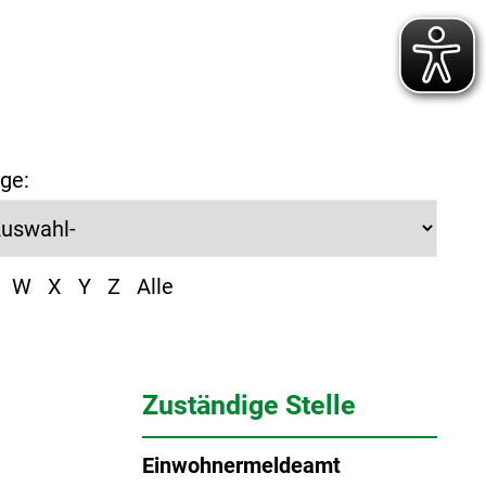
ge:
W
X
Y
Z
Alle
Zuständige Stelle
Einwohnermeldeamt