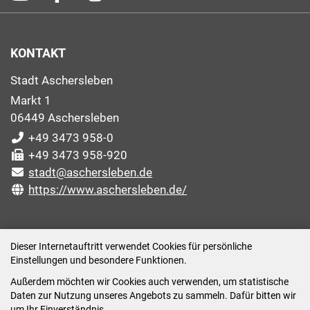
KONTAKT
Stadt Aschersleben
Markt 1
06449 Aschersleben
+49 3473 958-0
+49 3473 958-920
stadt@aschersleben.de
https://www.aschersleben.de/
ÖFFNUNGSZEITEN STADTVERWALTUNG
Dieser Internetauftritt verwendet Cookies für persönliche
Einstellungen und besondere Funktionen.
Montag: 09:00-12:00 /14:00-15:00 Uhr
Außerdem möchten wir Cookies auch verwenden, um statistische
Dienstag: 09:00-12:00 /14:00-16:00 Uhr
Daten zur Nutzung unseres Angebots zu sammeln. Dafür bitten wir
Mittwoch: 09:00 - 12:00 Uhr (nach vorheriger
um Ihr Einverständnis.