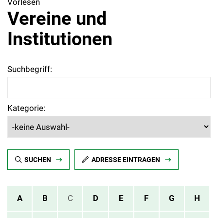
Vorlesen
Vereine und
Institutionen
Suchbegriff:
Kategorie:
SUCHEN
ADRESSE EINTRAGEN
A
B
C
D
E
F
G
H