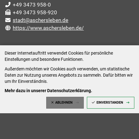
+49 3473 958-0
+49 3473 958-920
stadt@aschersleben.de
https://www.aschersleben.de/
ÖFFNUNGSZEITEN STADTVERWALTUNG
Dieser Internetauftritt verwendet Cookies für persönliche
Einstellungen und besondere Funktionen.
Montag: 09:00-12:00 /14:00-15:00 Uhr
Außerdem möchten wir Cookies auch verwenden, um statistische
Dienstag: 09:00-12:00 /14:00-16:00 Uhr
Daten zur Nutzung unseres Angebots zu sammeln. Dafür bitten wir
Mittwoch: 09:00 - 12:00 Uhr (nach vorheriger
um Ihr Einverständnis.
Terminvereinbarung)
Mehr dazu in unserer Datenschutzerklärung.
Donnerstag: 09:00-12:00 /14:00-18:00 Uhr
ABLEHNEN
EINVERSTANDEN
Freitag: 09:00-12:00 Uhr