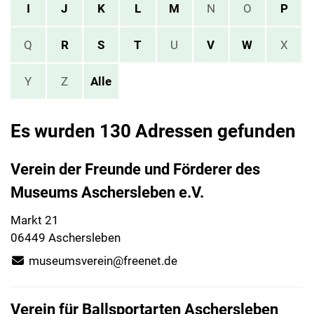
I
J
K
L
M
N
O
P
Q
R
S
T
U
V
W
X
Y
Z
Alle
Es wurden 130 Adressen gefunden
Verein der Freunde und Förderer des
Museums Aschersleben e.V.
Markt 21
06449 Aschersleben
museumsverein@freenet.de
Verein für Ballsportarten Aschersleben