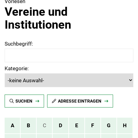
Vorlesen
Vereine und
Institutionen
Suchbegriff:
Kategorie:
SUCHEN
ADRESSE EINTRAGEN
A
B
C
D
E
F
G
H