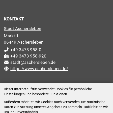
KONTAKT
Stadt Aschersleben
Markt 1
06449 Aschersleben
+49 3473 958-0
+49 3473 958-920
stadt@aschersleben.de
https://www.aschersleben.de/
ÖFFNUNGSZEITEN STADTVERWALTUNG
Dieser Internetauftritt verwendet Cookies für persönliche
Einstellungen und besondere Funktionen.
Montag: 09:00-12:00 /14:00-15:00 Uhr
Außerdem möchten wir Cookies auch verwenden, um statistische
Dienstag: 09:00-12:00 /14:00-16:00 Uhr
Daten zur Nutzung unseres Angebots zu sammeln. Dafür bitten wir
Mittwoch: 09:00 - 12:00 Uhr (nach vorheriger
um Ihr Einverständnis.