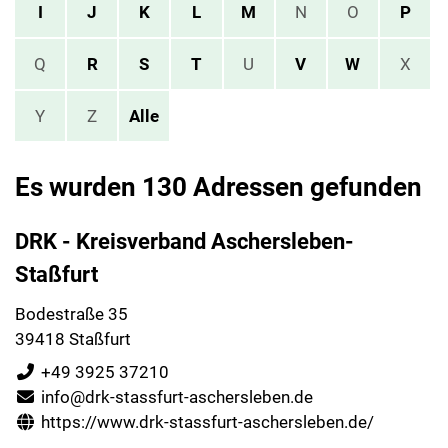
I
J
K
L
M
N
O
P
Q
R
S
T
U
V
W
X
Y
Z
Alle
Es wurden 130 Adressen gefunden
DRK - Kreisverband Aschersleben-
Staßfurt
Bodestraße 35
39418 Staßfurt
+49 3925 37210
info@drk-stassfurt-aschersleben.de
https://www.drk-stassfurt-aschersleben.de/