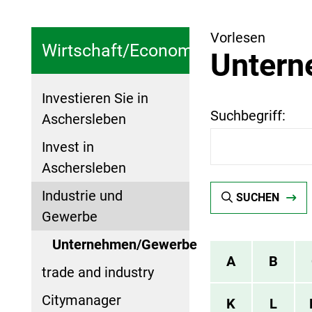
Vorlesen
Wirtschaft/Economy
Unter
Investieren Sie in
Suchbegriff:
Aschersleben
Invest in
Aschersleben
Industrie und
SUCHEN
Gewerbe
Unternehmen/Gewerbe
A
B
trade and industry
Citymanager
K
L