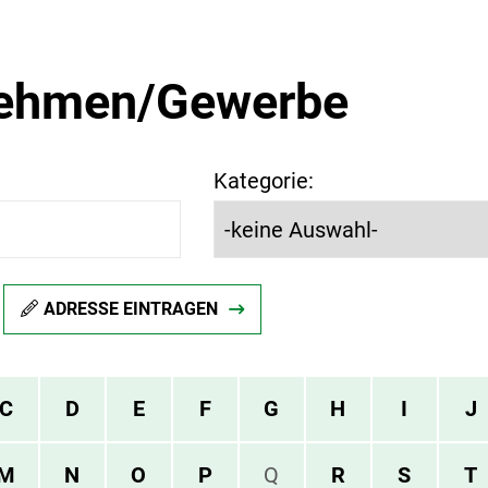
nehmen/Gewerbe
Kategorie:
ADRESSE EINTRAGEN
C
D
E
F
G
H
I
J
M
N
O
P
Q
R
S
T