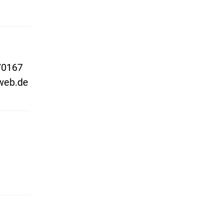
70167
web.de