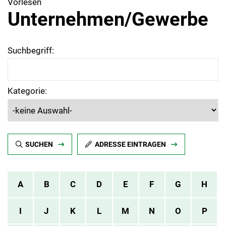
Vorlesen
Unternehmen/Gewerbe
Suchbegriff:
Kategorie:
SUCHEN
ADRESSE EINTRAGEN
A
B
C
D
E
F
G
H
I
J
K
L
M
N
O
P