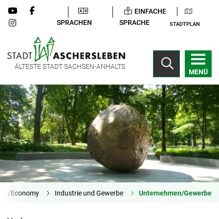
EINFACHE
SPRACHEN
SPRACHE
STADTPLAN
ÄLTESTE STADT SACHSEN-ANHALTS
MENÜ
haft/Economy
Industrie und Gewerbe
Unternehmen/Gewerbe