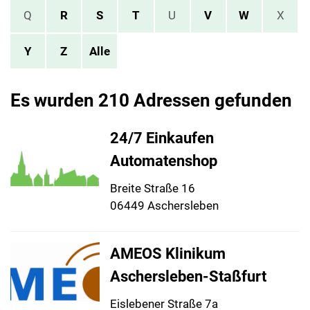
Q
R
S
T
U
V
W
X
Y
Z
Alle
Es wurden 210 Adressen gefunden
24/7 Einkaufen
Automatenshop
Breite Straße 16
06449 Aschersleben
AMEOS Klinikum
Aschersleben-Staßfurt
Eislebener Straße 7a