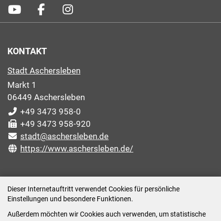
KONTAKT
Stadt Aschersleben
Markt 1
06449 Aschersleben
+49 3473 958-0
+49 3473 958-920
stadt@aschersleben.de
https://www.aschersleben.de/
ÖFFNUNGSZEITEN STADTVERWALTUNG
Dieser Internetauftritt verwendet Cookies für persönliche
Einstellungen und besondere Funktionen.
Montag: 09:00-12:00 /14:00-15:00 Uhr
Außerdem möchten wir Cookies auch verwenden, um statistische
Dienstag: 09:00-12:00 /14:00-16:00 Uhr