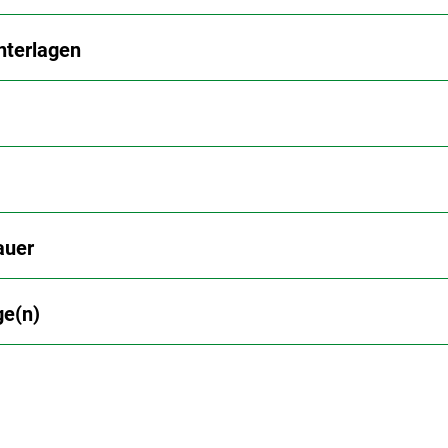
nterlagen
auer
ge(n)