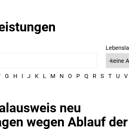
leistungen
Lebensla
F
G
H
I
J
K
L
M
N
O
P
Q
R
S
T
U
V
alausweis neu
agen wegen Ablauf der