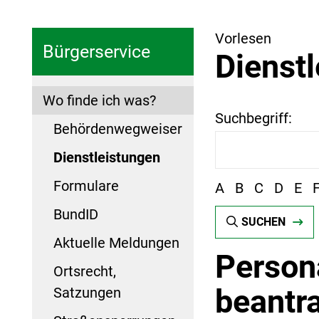
Vorlesen
Bürgerservice
Dienst
Wo finde ich was?
Suchbegriff:
Behördenwegweiser
Dienstleistungen
Formulare
A
B
C
D
E
BundID
SUCHEN
Aktuelle Meldungen
Person
Ortsrecht,
beantr
Satzungen