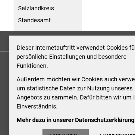
Salzlandkreis
Standesamt
Formulare
Kontakt/Hinweis geben
Impressum
Dieser Internetauftritt verwendet Cookies fü
persönliche Einstellungen und besondere
Funktionen.
KONTAKT
ÖFFNUN
STADTV
Außerdem möchten wir Cookies auch verwe
Stadt Aschersleben
um statistische Daten zur Nutzung unseres
Markt 1
Montag: 0
Angebots zu sammeln. Dafür bitten wir um I
06449 Aschersleben
Uhr
Einverständnis.
+49 3473 958-0
Dienstag:
+49 3473 958-920
Uhr
Mehr dazu in unserer Datenschutzerklärung
stadt@aschersleben.de
Mittwoch: 
https://www.aschersleben.de/
vorheriger