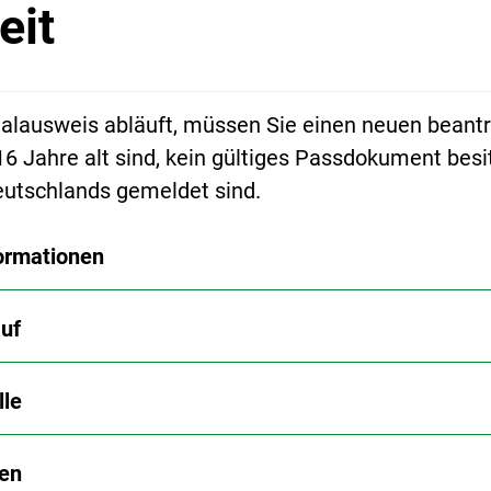
eit
alausweis abläuft, müssen Sie einen neuen beant
16 Jahre alt sind, kein gültiges Passdokument besi
eutschlands gemeldet sind.
ormationen
uf
lle
en