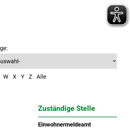
ge:
W
X
Y
Z
Alle
Zuständige Stelle
Einwohnermeldeamt