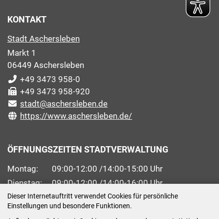
KONTAKT
Stadt Aschersleben
Markt 1
06449 Aschersleben
+49 3473 958-0
+49 3473 958-920
stadt@aschersleben.de
https://www.aschersleben.de/
ÖFFNUNGSZEITEN STADTVERWALTUNG
Montag: 09:00-12:00 /14:00-15:00 Uhr
Dienstag: 09:00-12:00 /14:00-16:00 Uhr
Mittwoch: 09:00 - 12:00 Uhr (nach vorheriger
Dieser Internetauftritt verwendet Cookies für persönliche
Einstellungen und besondere Funktionen.
Terminvereinbarung)