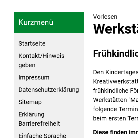
Vorlesen
Kurzmenü
Werkstä
Startseite
Frühkindli
Kontakt/Hinweis
geben
Den Kindertages
Impressum
Kreativwerkstatt
Datenschutzerklärung
frühkindliche F
Werkstätten "Ma
Sitemap
folgende Termin
Erklärung
beim ersten Ter
Barrierefreiheit
Diese finden imm
Einfache Sprache