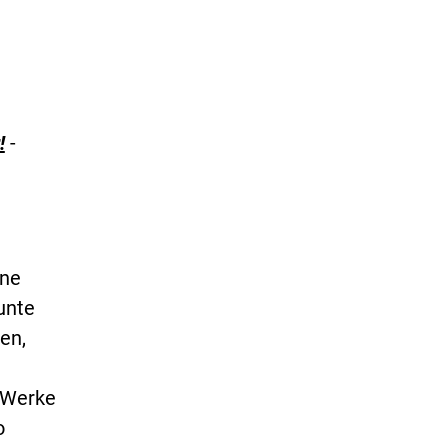
!
-
ine
unte
en,
 Werke
o