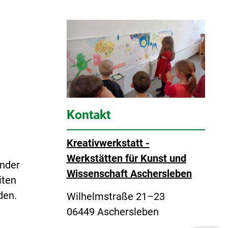
Kontakt
Kreativwerkstatt -
n
Werkstätten für Kunst und
ander
Wissenschaft Aschersleben
iten
rden.
Wilhelmstraße 21–23
06449 Aschersleben