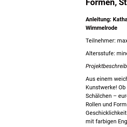
Formen, St
Anleitung: Katha
Wimmelrode
Teilnehmer: max
Altersstufe: min
Projektbeschrei
Aus einem weic
Kunstwerke! Ob 
Schälchen – eur
Rollen und Form
Geschicklichkei
mit farbigen En