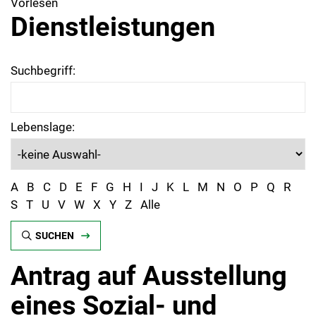
Vorlesen
Dienstleistungen
Suchbegriff:
Lebenslage:
A
B
C
D
E
F
G
H
I
J
K
L
M
N
O
P
Q
R
S
T
U
V
W
X
Y
Z
Alle
SUCHEN
Antrag auf Ausstellung
eines Sozial- und