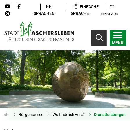
EINFACHE
SPRACHEN
SPRACHE
STADTPLAN
ÄLTESTE STADT SACHSEN-ANHALTS
MENÜ
tseite
Bürgerservice
Wo finde ich was?
Dienstleistungen