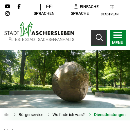
EINFACHE
SPRACHEN
SPRACHE
STADTPLAN
ÄLTESTE STADT SACHSEN-ANHALTS
MENÜ
tseite
Bürgerservice
Wo finde ich was?
Dienstleistungen