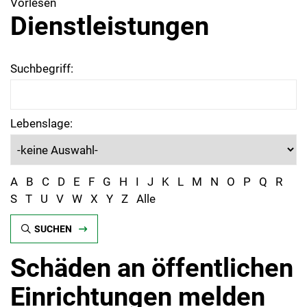
Vorlesen
Dienstleistungen
Suchbegriff:
Lebenslage:
A
B
C
D
E
F
G
H
I
J
K
L
M
N
O
P
Q
R
S
T
U
V
W
X
Y
Z
Alle
SUCHEN
Schäden an öffentlichen
Einrichtungen melden