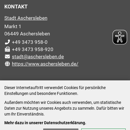
KONTAKT
Stadt Aschersleben
Markt 1
06449 Aschersleben
+49 3473 958-0
+49 3473 958-920
stadt@aschersleben.de
https://www.aschersleben.de/
ÖFFNUNGSZEITEN STADTVERWALTUNG
Dieser Internetauftritt verwendet Cookies für persönliche
Einstellungen und besondere Funktionen.
Montag: 09:00-12:00 /14:00-15:00 Uhr
Außerdem möchten wir Cookies auch verwenden, um statistische
Dienstag: 09:00-12:00 /14:00-16:00 Uhr
Daten zur Nutzung unseres Angebots zu sammeln. Dafür bitten wir
Mittwoch: 09:00 - 12:00 Uhr (nach vorheriger
um Ihr Einverständnis.
Terminvereinbarung)
Mehr dazu in unserer Datenschutzerklärung.
Donnerstag: 09:00-12:00 /14:00-18:00 Uhr