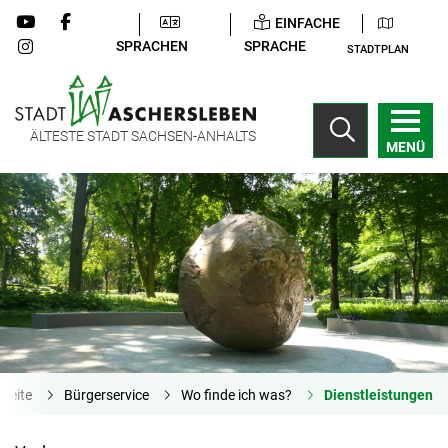
EINFACHE
SPRACHEN
SPRACHE
STADTPLAN
ÄLTESTE STADT SACHSEN-ANHALTS
MENÜ
tseite
Bürgerservice
Wo finde ich was?
Dienstleistungen