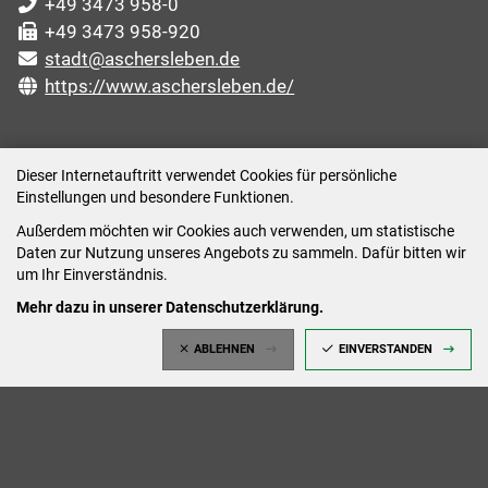
+49 3473 958-0
+49 3473 958-920
stadt@aschersleben.de
https://www.aschersleben.de/
ÖFFNUNGSZEITEN STADTVERWALTUNG
Dieser Internetauftritt verwendet Cookies für persönliche
Einstellungen und besondere Funktionen.
Montag: 09:00-12:00 /14:00-15:00 Uhr
Außerdem möchten wir Cookies auch verwenden, um statistische
Dienstag: 09:00-12:00 /14:00-16:00 Uhr
Daten zur Nutzung unseres Angebots zu sammeln. Dafür bitten wir
Mittwoch: 09:00 - 12:00 Uhr (nach vorheriger
um Ihr Einverständnis.
Terminvereinbarung)
Mehr dazu in unserer Datenschutzerklärung.
Donnerstag: 09:00-12:00 /14:00-18:00 Uhr
ABLEHNEN
EINVERSTANDEN
Freitag: 09:00-12:00 Uhr