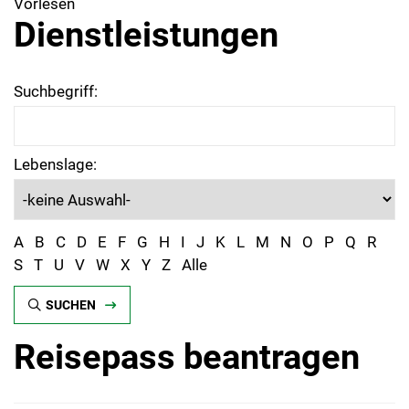
Vorlesen
Dienstleistungen
Suchbegriff:
Lebenslage:
A
B
C
D
E
F
G
H
I
J
K
L
M
N
O
P
Q
R
S
T
U
V
W
X
Y
Z
Alle
SUCHEN
Reisepass beantragen