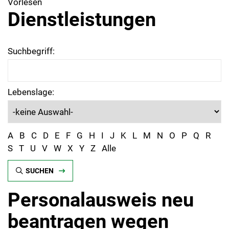
Vorlesen
Dienstleistungen
Suchbegriff:
Lebenslage:
A
B
C
D
E
F
G
H
I
J
K
L
M
N
O
P
Q
R
S
T
U
V
W
X
Y
Z
Alle
SUCHEN
Personalausweis neu
beantragen wegen