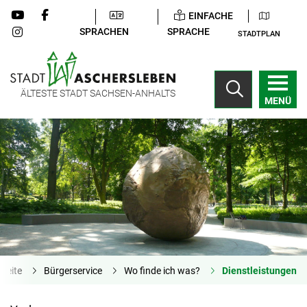
EINFACHE
SPRACHEN
SPRACHE
STADTPLAN
ÄLTESTE STADT SACHSEN-ANHALTS
MENÜ
tseite
Bürgerservice
Wo finde ich was?
Dienstleistungen