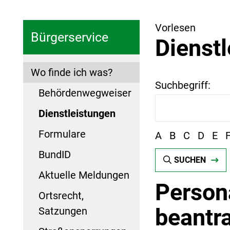
Vorlesen
Bürgerservice
Dienst
Wo finde ich was?
Suchbegriff:
Behördenwegweiser
Dienstleistungen
Formulare
A
B
C
D
E
BundID
SUCHEN
Aktuelle Meldungen
Person
Ortsrecht,
beantr
Satzungen