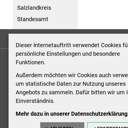
Salzlandkreis
Standesamt
Formulare
Kontakt/Hinweis geben
Impressum
Dieser Internetauftritt verwendet Cookies fü
persönliche Einstellungen und besondere
Funktionen.
KONTAKT
ÖFFNUN
STADTV
Außerdem möchten wir Cookies auch verwe
Stadt Aschersleben
um statistische Daten zur Nutzung unseres
Markt 1
Montag: 0
Angebots zu sammeln. Dafür bitten wir um I
06449 Aschersleben
Uhr
Einverständnis.
+49 3473 958-0
Dienstag:
+49 3473 958-920
Uhr
Mehr dazu in unserer Datenschutzerklärung
stadt@aschersleben.de
Mittwoch: 
https://www.aschersleben.de/
vorheriger