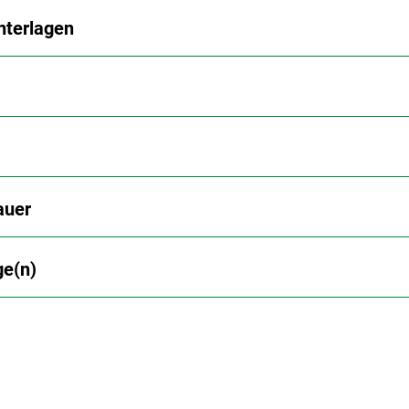
nterlagen
auer
ge(n)