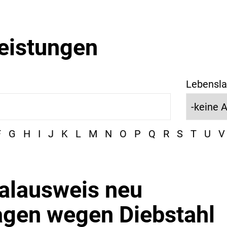
leistungen
Lebensla
F
G
H
I
J
K
L
M
N
O
P
Q
R
S
T
U
V
alausweis neu
agen wegen Diebstahl