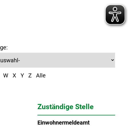
ge:
W
X
Y
Z
Alle
Zuständige Stelle
Einwohnermeldeamt