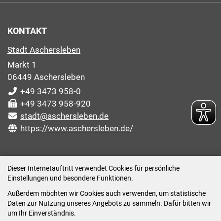
KONTAKT
Stadt Aschersleben
Markt 1
06449 Aschersleben
+49 3473 958-0
+49 3473 958-920
stadt@aschersleben.de
https://www.aschersleben.de/
ÖFFNUNGSZEITEN STADTVERWALTUNG
Dieser Internetauftritt verwendet Cookies für persönliche
Einstellungen und besondere Funktionen.
Montag: 09:00-12:00 /14:00-15:00 Uhr
Außerdem möchten wir Cookies auch verwenden, um statistische
Dienstag: 09:00-12:00 /14:00-16:00 Uhr
Daten zur Nutzung unseres Angebots zu sammeln. Dafür bitten wir
Mittwoch: 09:00 - 12:00 Uhr (nach vorheriger
um Ihr Einverständnis.