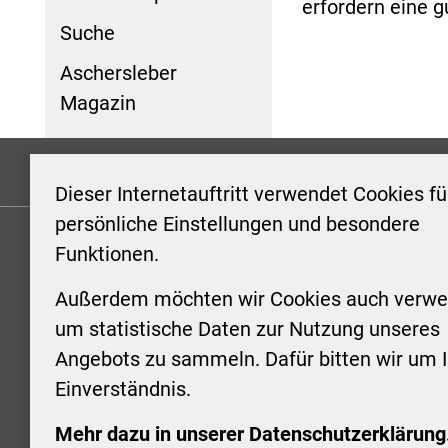
erfordern eine g
Suche
Aschersleber
Magazin
Formulare
Kontakt/Hinweis geben
Impressum
Dieser Internetauftritt verwendet Cookies fü
persönliche Einstellungen und besondere
Funktionen.
KONTAKT
ÖFFNUN
STADTV
Außerdem möchten wir Cookies auch verwe
Stadt Aschersleben
um statistische Daten zur Nutzung unseres
Markt 1
Montag: 0
Angebots zu sammeln. Dafür bitten wir um I
06449 Aschersleben
Uhr
Einverständnis.
+49 3473 958-0
Dienstag:
+49 3473 958-920
Uhr
Mehr dazu in unserer Datenschutzerklärung
stadt@aschersleben.de