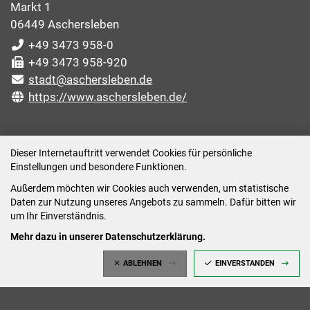
Markt 1
06449 Aschersleben
+49 3473 958-0
+49 3473 958-920
stadt@aschersleben.de
https://www.aschersleben.de/
ÖFFNUNGSZEITEN STADTVERWALTUNG
Dieser Internetauftritt verwendet Cookies für persönliche
Einstellungen und besondere Funktionen.
Montag: 09:00-12:00 /14:00-15:00 Uhr
Außerdem möchten wir Cookies auch verwenden, um statistische
Dienstag: 09:00-12:00 /14:00-16:00 Uhr
Daten zur Nutzung unseres Angebots zu sammeln. Dafür bitten wir
Mittwoch: 09:00 - 12:00 Uhr (nach vorheriger
um Ihr Einverständnis.
Terminvereinbarung)
Mehr dazu in unserer Datenschutzerklärung.
Donnerstag: 09:00-12:00 /14:00-18:00 Uhr
ABLEHNEN
EINVERSTANDEN
Freitag: 09:00-12:00 Uhr