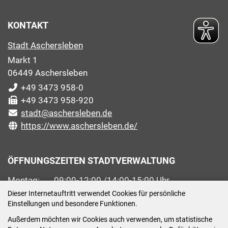
KONTAKT
Stadt Aschersleben
Markt 1
06449 Aschersleben
+49 3473 958-0
+49 3473 958-920
stadt@aschersleben.de
https://www.aschersleben.de/
ÖFFNUNGSZEITEN STADTVERWALTUNG
Montag: 09:00-12:00 /14:00-15:00 Uhr
Dieser Internetauftritt verwendet Cookies für persönliche
Dienstag: 09:00-12:00 /14:00-16:00 Uhr
Einstellungen und besondere Funktionen.
Mittwoch: 09:00 - 12:00 Uhr (nach vorheriger
Außerdem möchten wir Cookies auch verwenden, um statistische
Terminvereinbarung)