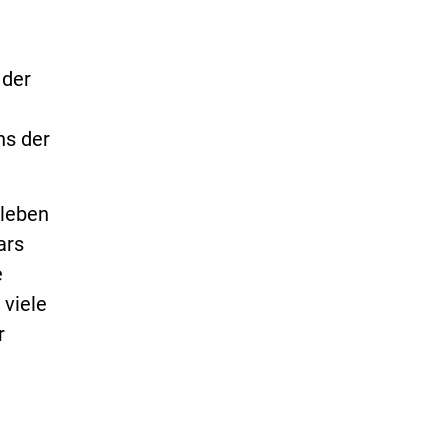
 der
ns der
sleben
ars
e
 viele
r
e