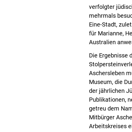
verfolgter jüdis
mehrmals besuch
Eine-Stadt, zule
für Marianne, H
Australien anwe
Die Ergebnisse 
Stolpersteinver
Aschersleben mü
Museum, die Dur
der jährlichen 
Publikationen, 
getreu dem Name
Mitbürger Asche
Arbeitskreises e