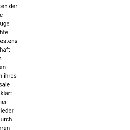
ten der
he
Zuge
hte
testens
haft
s
den
h ihres
sale
klärt
her
lieder
urch.
hren