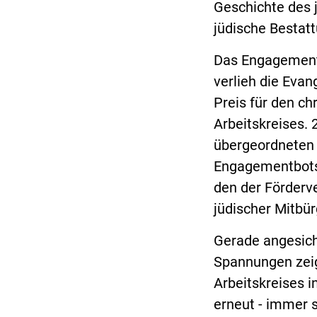
Geschichte des j
jüdische Bestatt
Das Engagement 
verlieh die Evan
Preis für den ch
Arbeitskreises.
übergeordneten
Engagementbotsc
den der Förderve
jüdischer Mitbür
Gerade angesich
Spannungen zeig
Arbeitskreises i
erneut - immer 