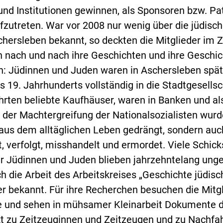
und Institutionen gewinnen, als Sponsoren bzw. Pa
fzutreten. War vor 2008 nur wenig über die jüdisc
hersleben bekannt, so deckten die Mitglieder im 
n nach und nach ihre Geschichten und ihre Geschic
en: Jüdinnen und Juden waren in Aschersleben spä
es 19. Jahrhunderts vollständig in die Stadtgesellsc
führten beliebte Kaufhäuser, waren in Banken und al
t der Machtergreifung der Nationalsozialisten wur
 aus dem alltäglichen Leben gedrängt, sondern auc
, verfolgt, misshandelt und ermordet. Viele Schick
r Jüdinnen und Juden blieben jahrzehntelang unge
 die Arbeit des Arbeitskreises „Geschichte jüdisc
er bekannt. Für ihre Recherchen besuchen die Mitg
ve und sehen in mühsamer Kleinarbeit Dokumente d
t zu Zeitzeuginnen und Zeitzeugen und zu Nachfa