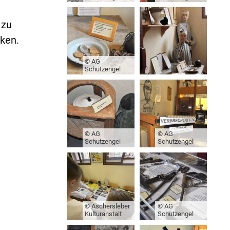
 zu
ken.
© AG
Schutzengel
© AG
© AG
Schutzengel
Schutzengel
© Aschersleber
© AG
Kulturanstalt
Schutzengel