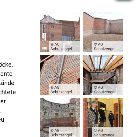
© AG
© AG
Schutzengel
Schutzengel
öcke,
mente
tände
© AG
© AG
chtete
Schutzengel
Schutzengel
der
.
eu
© AG
© AG
Schutzengel
Schutzengel