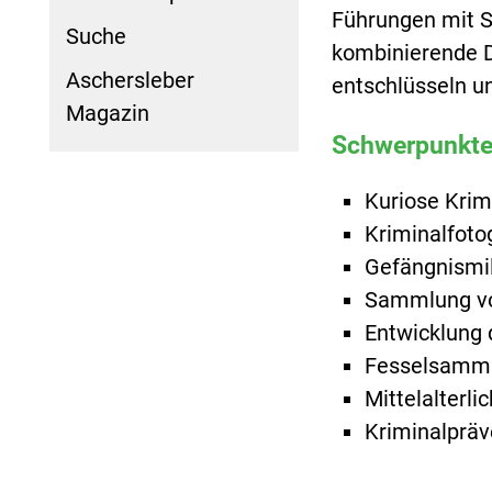
Führungen mit Sh
Suche
kombinierende De
Aschersleber
entschlüsseln u
Magazin
Schwerpunkte
Kuriose Krim
Kriminalfoto
Gefängnismi
Sammlung v
Entwicklung 
Fesselsamm
Mittelalterli
Kriminalpräv