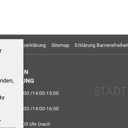
Datenschutzerklärung
Sitemap
Erklärung Barrierefreihei
r
GSZEITEN
ERWALTUNG
nden,
9:00-12:00 /14:00-15:00
hr
 09:00-12:00 /14:00-16:00
.
09:00 - 12:00 Uhr (nach