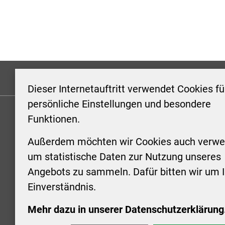
Formulare
Kontakt/Hinweis geben
Impressum
Dieser Internetauftritt verwendet Cookies fü
persönliche Einstellungen und besondere
Funktionen.
KONTAKT
ÖFFNUN
STADTV
Außerdem möchten wir Cookies auch verwe
Stadt Aschersleben
um statistische Daten zur Nutzung unseres
Markt 1
Montag: 0
Angebots zu sammeln. Dafür bitten wir um I
06449 Aschersleben
Uhr
Einverständnis.
+49 3473 958-0
Dienstag:
+49 3473 958-920
Uhr
Mehr dazu in unserer Datenschutzerklärung
stadt@aschersleben.de
Mittwoch: 