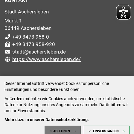
KONTAKT
Stadt Aschersleben
Markt 1
06449 Aschersleben
+49 3473 958-0
+49 3473 958-920
stadt@aschersleben.de
https://www.aschersleben.de/
ÖFFNUNGSZEITEN STADTVERWALTUNG
Dieser Internetauftritt verwendet Cookies für persönliche
Einstellungen und besondere Funktionen.
Montag: 09:00-12:00 /14:00-15:00 Uhr
Außerdem möchten wir Cookies auch verwenden, um statistische
Dienstag: 09:00-12:00 /14:00-16:00 Uhr
Daten zur Nutzung unseres Angebots zu sammeln. Dafür bitten wir
Mittwoch: 09:00 - 12:00 Uhr (nach vorheriger
um Ihr Einverständnis.
Terminvereinbarung)
Mehr dazu in unserer Datenschutzerklärung.
Donnerstag: 09:00-12:00 /14:00-18:00 Uhr
ABLEHNEN
EINVERSTANDEN
Freitag: 09:00-12:00 Uhr