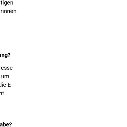
htigen
erinnen
ang?
resse
, um
ie E-
ht
habe?