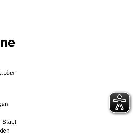
ine
ktober
gen
 Stadt
nden