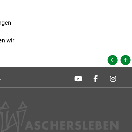
ungen
en wir
t