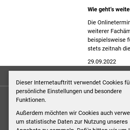
Wie geht’s weite
Die Onlinetermi
weiterer Fachäm
beispielsweise 
stets zeitnah di
29.09.2022
Formulare
Kontakt/Hinweis geben
Impressum
Dieser Internetauftritt verwendet Cookies fü
persönliche Einstellungen und besondere
Funktionen.
KONTAKT
ÖFFNUN
STADTV
Außerdem möchten wir Cookies auch verwe
Stadt Aschersleben
um statistische Daten zur Nutzung unseres
Markt 1
Montag: 0