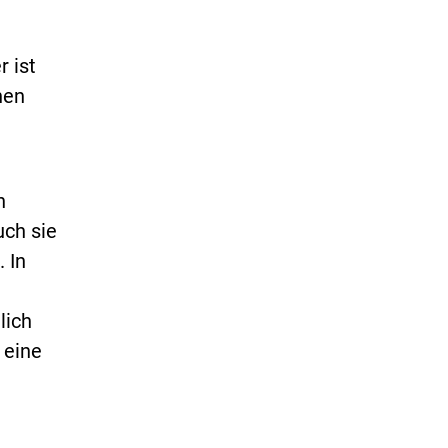
 ist
nen
n
uch sie
 In
lich
 eine