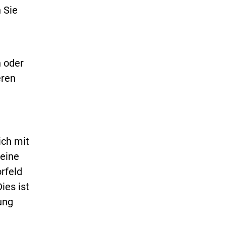
 Sie
n oder
eren
ich mit
keine
rfeld
ies ist
ung