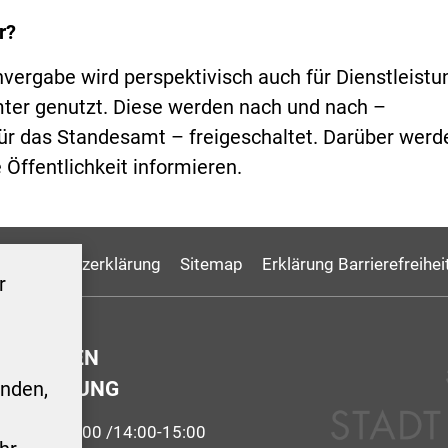
r?
nvergabe wird perspektivisch auch für Dienstleist
ter genutzt. Diese werden nach und nach –
für das Standesamt – freigeschaltet. Darüber werd
e Öffentlichkeit informieren.
Datenschutzerklärung
Sitemap
Erklärung Barrierefreihei
r
GSZEITEN
ERWALTUNG
nden,
9:00-12:00 /14:00-15:00