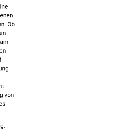
ine
denen
en. Ob
en –
r am
ien
t
hung
mt
ng von
es
g.