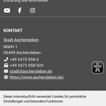
Erklärung Barrierefreiheit
KONTAKT
Stadt Aschersleben
Markt 1
06449 Aschersleben
+49 3473 958-0
+49 3473 958-920
stadt@aschersleben.de
https://www.aschersleben.de/
ÖFFNUNGSZEITEN STADTVERWALTUNG
Dieser Internetauftritt verwendet Cookies für persönliche
Einstellungen und besondere Funktionen.
Montag: 09:00-12:00 /14:00-15:00 Uhr