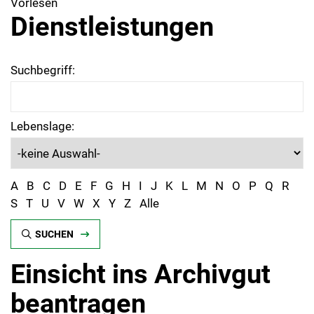
Vorlesen
Dienstleistungen
Suchbegriff:
Lebenslage:
A
B
C
D
E
F
G
H
I
J
K
L
M
N
O
P
Q
R
S
T
U
V
W
X
Y
Z
Alle
SUCHEN
Einsicht ins Archivgut
beantragen