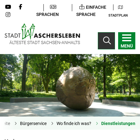
EINFACHE
SPRACHEN
SPRACHE
STADTPLAN
ÄLTESTE STADT SACHSEN-ANHALTS
MENÜ
tseite
Bürgerservice
Wo finde ich was?
Dienstleistungen