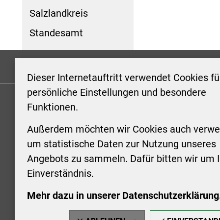
Salzlandkreis
Standesamt
Formulare
Kontakt/Hinweis geben
Impressum
Dieser Internetauftritt verwendet Cookies fü
persönliche Einstellungen und besondere
Funktionen.
KONTAKT
ÖFFNUN
STADTV
Außerdem möchten wir Cookies auch verwe
Stadt Aschersleben
um statistische Daten zur Nutzung unseres
Markt 1
Montag: 0
Angebots zu sammeln. Dafür bitten wir um I
06449 Aschersleben
Uhr
Einverständnis.
+49 3473 958-0
Dienstag:
+49 3473 958-920
Uhr
Mehr dazu in unserer Datenschutzerklärung
stadt@aschersleben.de
Mittwoch: 
https://www.aschersleben.de/
vorheriger