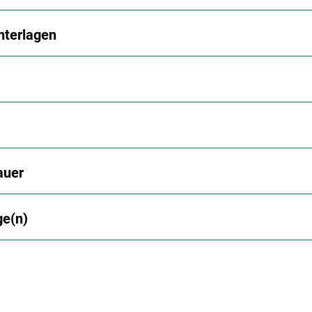
nterlagen
auer
ge(n)