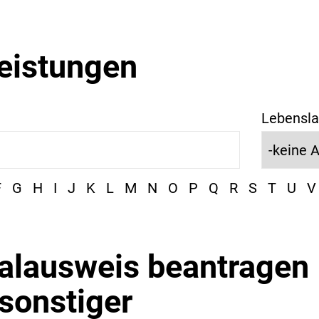
leistungen
Lebensla
F
G
H
I
J
K
L
M
N
O
P
Q
R
S
T
U
V
alausweis beantragen
sonstiger