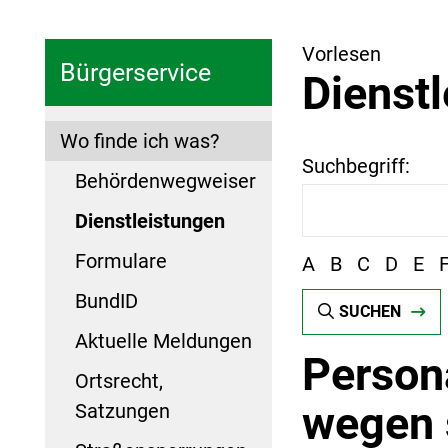
Vorlesen
Bürgerservice
Dienst
Wo finde ich was?
Suchbegriff:
Behördenwegweiser
Dienstleistungen
Formulare
A
B
C
D
E
BundID
SUCHEN
Aktuelle Meldungen
Person
Ortsrecht,
wegen 
Satzungen