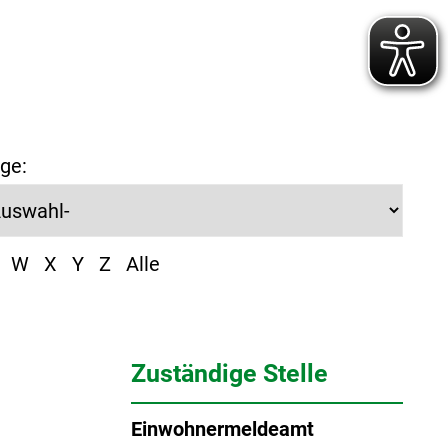
ge:
W
X
Y
Z
Alle
Zuständige Stelle
Einwohnermeldeamt