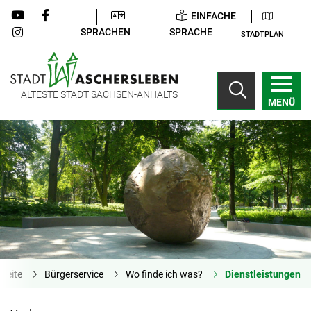
EINFACHE
SPRACHEN
SPRACHE
STADTPLAN
ÄLTESTE STADT SACHSEN-ANHALTS
MENÜ
tseite
Bürgerservice
Wo finde ich was?
Dienstleistungen