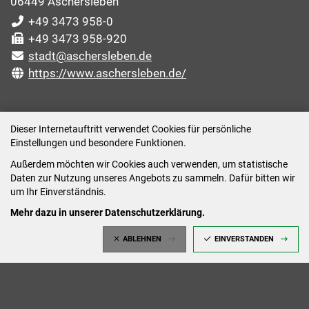
06449 Aschersleben
+49 3473 958-0
+49 3473 958-920
stadt@aschersleben.de
https://www.aschersleben.de/
ÖFFNUNGSZEITEN STADTVERWALTUNG
Dieser Internetauftritt verwendet Cookies für persönliche
Einstellungen und besondere Funktionen.
Montag: 09:00-12:00 /14:00-15:00 Uhr
Außerdem möchten wir Cookies auch verwenden, um statistische
Dienstag: 09:00-12:00 /14:00-16:00 Uhr
Daten zur Nutzung unseres Angebots zu sammeln. Dafür bitten wir
Mittwoch: 09:00 - 12:00 Uhr (nach vorheriger
um Ihr Einverständnis.
Terminvereinbarung)
Mehr dazu in unserer Datenschutzerklärung.
Donnerstag: 09:00-12:00 /14:00-18:00 Uhr
ABLEHNEN
EINVERSTANDEN
Freitag: 09:00-12:00 Uhr