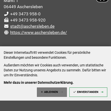
Markt 1
06449 Aschersleben
+49 3473 958-0
+49 3473 958-920
stadt@aschersleben.de
https://www.aschersleben.de/
ÖFFNUNGSZEITEN STADTVERWALTUNG
Dieser Internetauftritt verwendet Cookies für persönliche
Einstellungen und besondere Funktionen.
Montag: 09:00-12:00 /14:00-15:00 Uhr
Außerdem möchten wir Cookies auch verwenden, um statistische
Dienstag: 09:00-12:00 /14:00-16:00 Uhr
Daten zur Nutzung unseres Angebots zu sammeln. Dafür bitten wir
Mittwoch: 09:00 - 12:00 Uhr (nach vorheriger
um Ihr Einverständnis.
Terminvereinbarung)
Mehr dazu in unserer Datenschutzerklärung.
Donnerstag: 09:00-12:00 /14:00-18:00 Uhr
ABLEHNEN
EINVERSTANDEN
Freitag: 09:00-12:00 Uhr