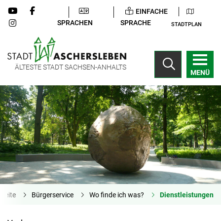
EINFACHE
SPRACHEN
SPRACHE
STADTPLAN
ÄLTESTE STADT SACHSEN-ANHALTS
MENÜ
tseite
Bürgerservice
Wo finde ich was?
Dienstleistungen