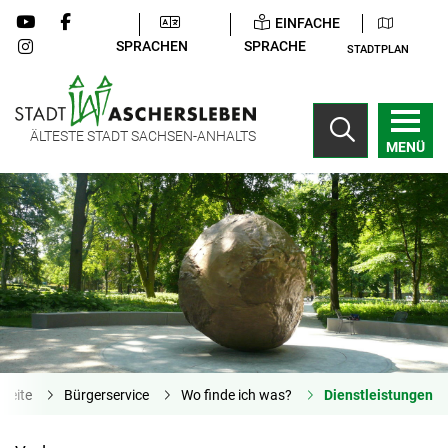
EINFACHE
SPRACHEN
SPRACHE
STADTPLAN
ÄLTESTE STADT SACHSEN-ANHALTS
MENÜ
tseite
Bürgerservice
Wo finde ich was?
Dienstleistungen