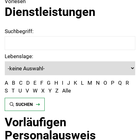
Vorlesen
Dienstleistungen
Suchbegriff:
Lebenslage:
A
B
C
D
E
F
G
H
I
J
K
L
M
N
O
P
Q
R
S
T
U
V
W
X
Y
Z
Alle
SUCHEN
Vorläufigen
Personalausweis