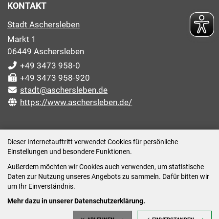
KONTAKT
Stadt Aschersleben
Markt 1
06449 Aschersleben
+49 3473 958-0
+49 3473 958-920
stadt@aschersleben.de
https://www.aschersleben.de/
ÖFFNUNGSZEITEN STADTVERWALTUNG
Dieser Internetauftritt verwendet Cookies für persönliche
Einstellungen und besondere Funktionen.
Montag: 09:00-12:00 /14:00-15:00 Uhr
Außerdem möchten wir Cookies auch verwenden, um statistische
Dienstag: 09:00-12:00 /14:00-16:00 Uhr
Daten zur Nutzung unseres Angebots zu sammeln. Dafür bitten wir
Mittwoch: 09:00 - 12:00 Uhr (nach vorheriger
um Ihr Einverständnis.
Terminvereinbarung)
Mehr dazu in unserer Datenschutzerklärung.
Donnerstag: 09:00-12:00 /14:00-18:00 Uhr