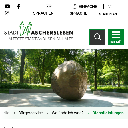
EINFACHE
SPRACHEN
SPRACHE
STADTPLAN
ÄLTESTE STADT SACHSEN-ANHALTS
MENÜ
tseite
Bürgerservice
Wo finde ich was?
Dienstleistungen