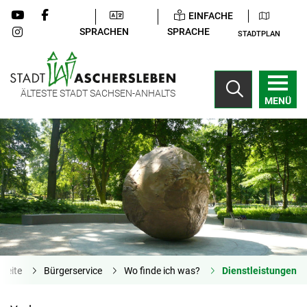
EINFACHE
SPRACHEN
SPRACHE
STADTPLAN
ÄLTESTE STADT SACHSEN-ANHALTS
MENÜ
tseite
Bürgerservice
Wo finde ich was?
Dienstleistungen