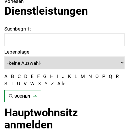
Vorlesen
Dienstleistungen
Suchbegriff:
Lebenslage:
A
B
C
D
E
F
G
H
I
J
K
L
M
N
O
P
Q
R
S
T
U
V
W
X
Y
Z
Alle
SUCHEN
Hauptwohnsitz
anmelden