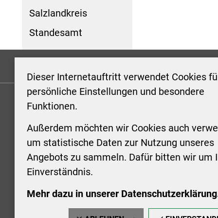
Salzlandkreis
Standesamt
Formulare
Kontakt/Hinweis geben
Impressum
Dieser Internetauftritt verwendet Cookies fü
persönliche Einstellungen und besondere
Funktionen.
KONTAKT
ÖFFNUN
STADTV
Außerdem möchten wir Cookies auch verwe
Stadt Aschersleben
um statistische Daten zur Nutzung unseres
Markt 1
Montag: 0
Angebots zu sammeln. Dafür bitten wir um I
06449 Aschersleben
Uhr
Einverständnis.
+49 3473 958-0
Dienstag:
+49 3473 958-920
Uhr
Mehr dazu in unserer Datenschutzerklärung
stadt@aschersleben.de
Mittwoch: 
https://www.aschersleben.de/
vorheriger