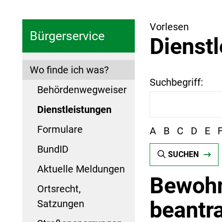
Vorlesen
Bürgerservice
Dienst
Wo finde ich was?
Suchbegriff:
Behördenwegweiser
Dienstleistungen
Formulare
A
B
C
D
E
BundID
SUCHEN
Aktuelle Meldungen
Bewohn
Ortsrecht,
beantr
Satzungen