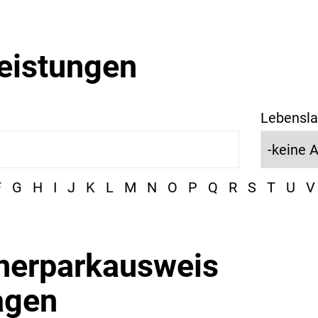
leistungen
Lebensla
F
G
H
I
J
K
L
M
N
O
P
Q
R
S
T
U
V
erparkausweis
agen