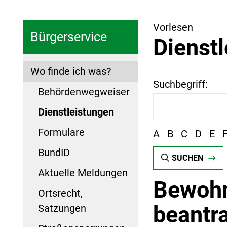
Vorlesen
Bürgerservice
Dienst
Wo finde ich was?
Suchbegriff:
Behördenwegweiser
Dienstleistungen
Formulare
A
B
C
D
E
BundID
SUCHEN
Aktuelle Meldungen
Bewohn
Ortsrecht,
beantr
Satzungen