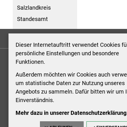
Salzlandkreis
Standesamt
Formulare
Kontakt/Hinweis geben
Impressum
Dieser Internetauftritt verwendet Cookies fü
persönliche Einstellungen und besondere
Funktionen.
KONTAKT
ÖFFNUN
STADTV
Außerdem möchten wir Cookies auch verwe
Stadt Aschersleben
um statistische Daten zur Nutzung unseres
Markt 1
Montag: 0
Angebots zu sammeln. Dafür bitten wir um I
06449 Aschersleben
Uhr
Einverständnis.
+49 3473 958-0
Dienstag:
+49 3473 958-920
Uhr
Mehr dazu in unserer Datenschutzerklärung
stadt@aschersleben.de
Mittwoch: 
https://www.aschersleben.de/
vorheriger