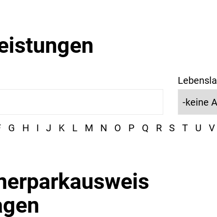
leistungen
Lebensla
F
G
H
I
J
K
L
M
N
O
P
Q
R
S
T
U
V
erparkausweis
agen