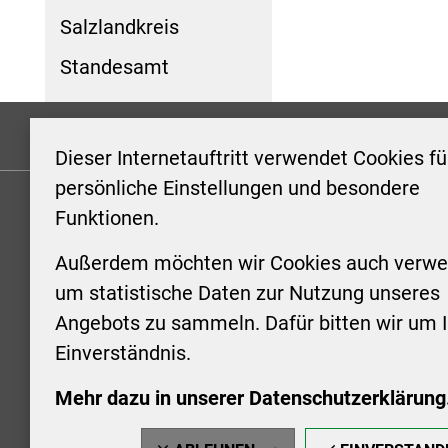
Salzlandkreis
Standesamt
Formulare
Kontakt/Hinweis geben
Impressum
Dieser Internetauftritt verwendet Cookies fü
persönliche Einstellungen und besondere
Funktionen.
KONTAKT
ÖFFNUN
STADTV
Außerdem möchten wir Cookies auch verwe
Stadt Aschersleben
um statistische Daten zur Nutzung unseres
Markt 1
Montag: 0
Angebots zu sammeln. Dafür bitten wir um I
06449 Aschersleben
Uhr
Einverständnis.
+49 3473 958-0
Dienstag:
+49 3473 958-920
Uhr
Mehr dazu in unserer Datenschutzerklärung
stadt@aschersleben.de
Mittwoch: 
https://www.aschersleben.de/
vorheriger