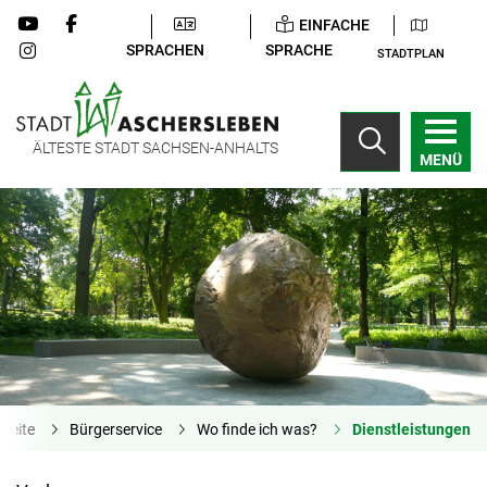
EINFACHE
SPRACHEN
SPRACHE
STADTPLAN
ÄLTESTE STADT SACHSEN-ANHALTS
MENÜ
tseite
Bürgerservice
Wo finde ich was?
Dienstleistungen