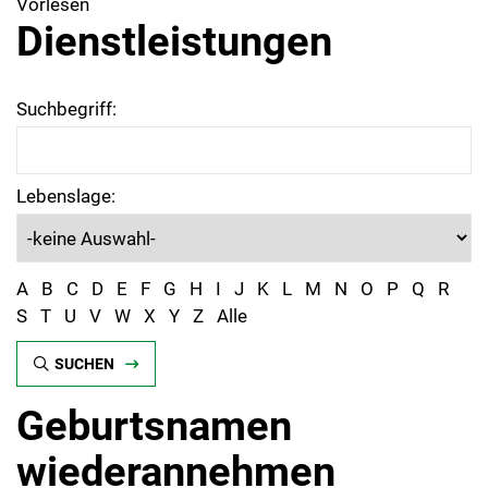
Vorlesen
Dienstleistungen
Suchbegriff:
Lebenslage:
A
B
C
D
E
F
G
H
I
J
K
L
M
N
O
P
Q
R
S
T
U
V
W
X
Y
Z
Alle
SUCHEN
Geburtsnamen
wiederannehmen