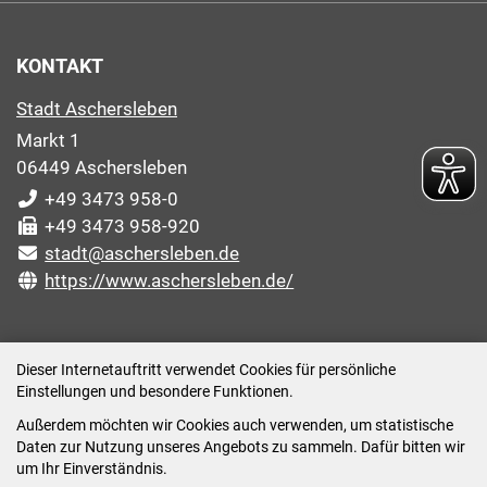
KONTAKT
Stadt Aschersleben
Markt 1
06449 Aschersleben
+49 3473 958-0
+49 3473 958-920
stadt@aschersleben.de
https://www.aschersleben.de/
ÖFFNUNGSZEITEN STADTVERWALTUNG
Dieser Internetauftritt verwendet Cookies für persönliche
Einstellungen und besondere Funktionen.
Montag: 09:00-12:00 /14:00-15:00 Uhr
Außerdem möchten wir Cookies auch verwenden, um statistische
Dienstag: 09:00-12:00 /14:00-16:00 Uhr
Daten zur Nutzung unseres Angebots zu sammeln. Dafür bitten wir
Mittwoch: 09:00 - 12:00 Uhr (nach vorheriger
um Ihr Einverständnis.