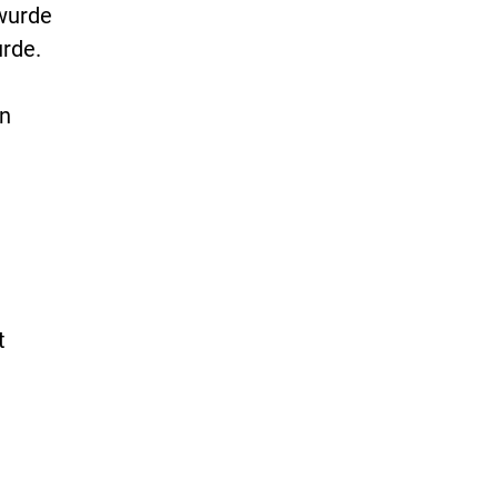
wurde
rde.
in
t