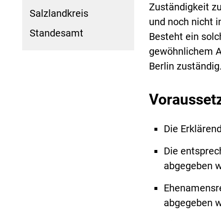
Zuständigkeit z
Salzlandkreis
und noch nicht 
Standesamt
Besteht ein sol
gewöhnlichem Auf
Berlin zuständig
Vorausset
Die Erklären
Die entspre
abgegeben w
Ehenamensre
abgegeben w