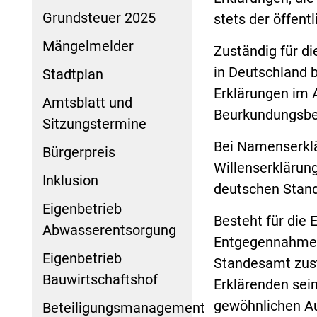
Grundsteuer 2025
stets der öffent
Mängelmelder
Zuständig für di
in Deutschland 
Stadtplan
Erklärungen im 
Amtsblatt und
Beurkundungsbe
Sitzungstermine
Bei Namenserkl
Bürgerpreis
Willenserklärun
Inklusion
deutschen Stan
Eigenbetrieb
Besteht für die 
Abwasserentsorgung
Entgegennahme e
Eigenbetrieb
Standesamt zust
Bauwirtschaftshof
Erklärenden sein
gewöhnlichen Au
Beteiligungsmanagement