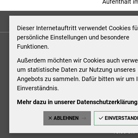
Aufenthalt im
Formulare
Kontakt/Hinweis geben
Impressum
Dieser Internetauftritt verwendet Cookies fü
persönliche Einstellungen und besondere
Funktionen.
KONTAKT
ÖFFNUN
STADTV
Außerdem möchten wir Cookies auch verwe
Stadt Aschersleben
um statistische Daten zur Nutzung unseres
Markt 1
Montag: 0
Angebots zu sammeln. Dafür bitten wir um I
06449 Aschersleben
Uhr
Einverständnis.
+49 3473 958-0
Dienstag:
+49 3473 958-920
Uhr
Mehr dazu in unserer Datenschutzerklärung
stadt@aschersleben.de
Mittwoch: 
https://www.aschersleben.de/
vorheriger
ABLEHNEN
EINVERSTAND
Donnerstag
18:00 Uhr