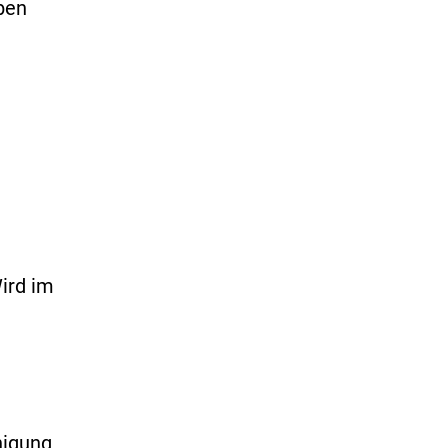
ben
Wird im
nigung