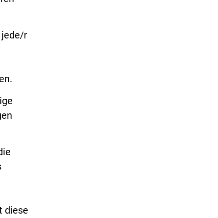
 jede/r
en.
ige
gen
die
s
t diese