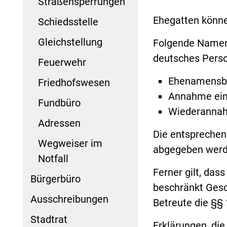
Straßensperrungen
Ehegatten könne
Schiedsstelle
Gleichstellung
Folgende Namens
deutsches Person
Feuerwehr
Ehenamensbe
Friedhofswesen
Annahme ein
Fundbüro
Wiederanna
Adressen
Die entspreche
Wegweiser im
abgegeben werde
Notfall
Ferner gilt, das
Bürgerbüro
beschränkt Gesc
Ausschreibungen
Betreute die §§
Stadtrat
Erklärungen, di