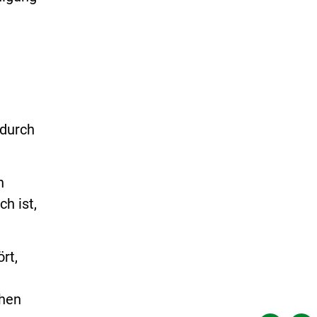
 durch
n
h ist,
rt,
chen