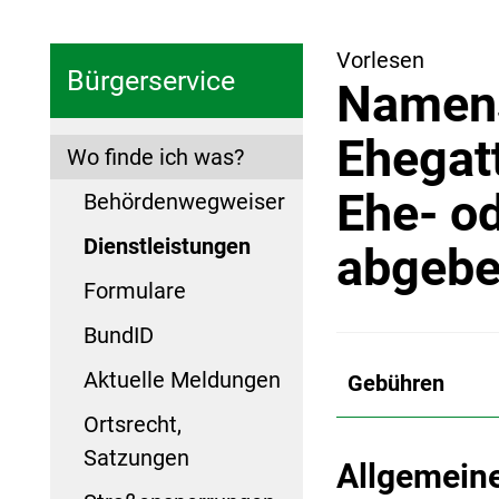
Vorlesen
Bürgerservice
Namens
Ehegat
Wo finde ich was?
Ehe- od
Behördenwegweiser
Dienstleistungen
abgeb
Formulare
BundID
Aktuelle Meldungen
Gebühren
Ortsrecht,
Satzungen
Allgemein