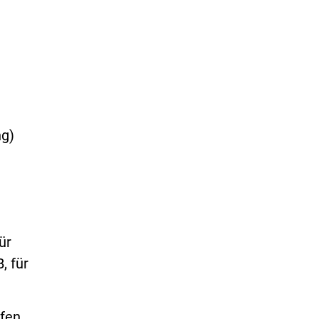
ng)
ür
, für
rfen