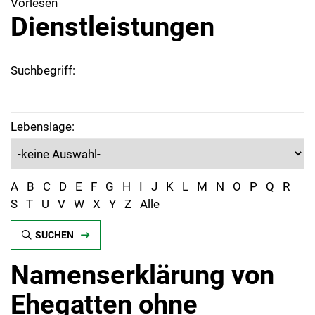
Vorlesen
Dienstleistungen
Suchbegriff:
Lebenslage:
A
B
C
D
E
F
G
H
I
J
K
L
M
N
O
P
Q
R
S
T
U
V
W
X
Y
Z
Alle
SUCHEN
Namenserklärung von
Ehegatten ohne