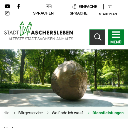
EINFACHE
SPRACHEN
SPRACHE
STADTPLAN
ÄLTESTE STADT SACHSEN-ANHALTS
MENÜ
tseite
Bürgerservice
Wo finde ich was?
Dienstleistungen