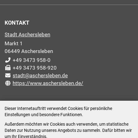
KONTAKT
Stadt Aschersleben
Markt 1
06449 Aschersleben
+49 3473 958-0
+49 3473 958-920
stadt@aschersleben.de
https://www.aschersleben.de/
ÖFFNUNGSZEITEN STADTVERWALTUNG
Dieser Internetauftritt verwendet Cookies für persönliche
Einstellungen und besondere Funktionen.
Montag: 09:00-12:00 /14:00-15:00 Uhr
Außerdem möchten wir Cookies auch verwenden, um statistische
Dienstag: 09:00-12:00 /14:00-16:00 Uhr
Daten zur Nutzung unseres Angebots zu sammeln. Dafür bitten wir
Mittwoch: 09:00 - 12:00 Uhr (nach vorheriger
um Ihr Einverständnis.