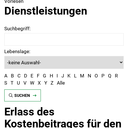
Vorlesen
Dienstleistungen
Suchbegriff:
Lebenslage:
A
B
C
D
E
F
G
H
I
J
K
L
M
N
O
P
Q
R
S
T
U
V
W
X
Y
Z
Alle
SUCHEN
Erlass des
Kostenbeitrages für den