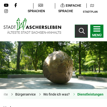
EINFACHE
SPRACHEN
SPRACHE
STADTPLAN
ÄLTESTE STADT SACHSEN-ANHALTS
MENÜ
tseite
Bürgerservice
Wo finde ich was?
Dienstleistungen