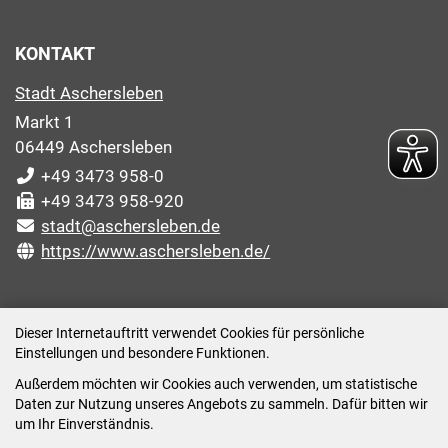
KONTAKT
Stadt Aschersleben
Markt 1
06449 Aschersleben
+49 3473 958-0
+49 3473 958-920
stadt@aschersleben.de
https://www.aschersleben.de/
ÖFFNUNGSZEITEN STADTVERWALTUNG
Dieser Internetauftritt verwendet Cookies für persönliche
Einstellungen und besondere Funktionen.
Montag: 09:00-12:00 /14:00-15:00 Uhr
Außerdem möchten wir Cookies auch verwenden, um statistische
Dienstag: 09:00-12:00 /14:00-16:00 Uhr
Daten zur Nutzung unseres Angebots zu sammeln. Dafür bitten wir
Mittwoch: 09:00 - 12:00 Uhr (nach vorheriger
um Ihr Einverständnis.
Terminvereinbarung)