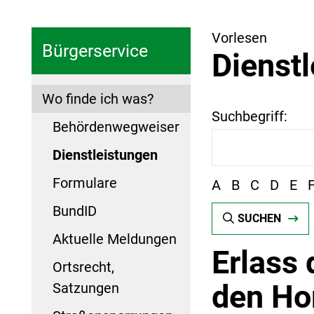
Vorlesen
Bürgerservice
Dienst
Wo finde ich was?
Suchbegriff:
Behördenwegweiser
Dienstleistungen
Formulare
A
B
C
D
E
BundID
SUCHEN
Aktuelle Meldungen
Erlass 
Ortsrecht,
den Ho
Satzungen