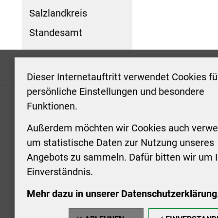
Salzlandkreis
Standesamt
Formulare
Kontakt/Hinweis geben
Impressum
Dieser Internetauftritt verwendet Cookies fü
persönliche Einstellungen und besondere
Funktionen.
KONTAKT
ÖFFNUN
STADTV
Außerdem möchten wir Cookies auch verwe
Stadt Aschersleben
um statistische Daten zur Nutzung unseres
Markt 1
Montag: 0
Angebots zu sammeln. Dafür bitten wir um I
06449 Aschersleben
Uhr
Einverständnis.
+49 3473 958-0
Dienstag:
+49 3473 958-920
Uhr
Mehr dazu in unserer Datenschutzerklärung
stadt@aschersleben.de
Mittwoch: 
https://www.aschersleben.de/
vorheriger