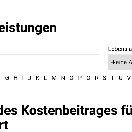
leistungen
Lebensla
F
G
H
I
J
K
L
M
N
O
P
Q
R
S
T
U
V
des Kostenbeitrages fü
rt