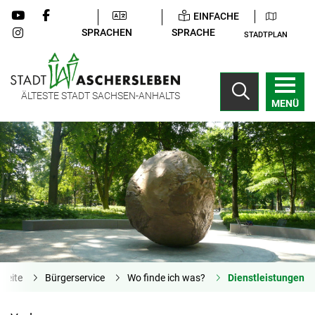
EINFACHE
SPRACHEN
SPRACHE
STADTPLAN
ÄLTESTE STADT SACHSEN-ANHALTS
MENÜ
tseite
Bürgerservice
Wo finde ich was?
Dienstleistungen