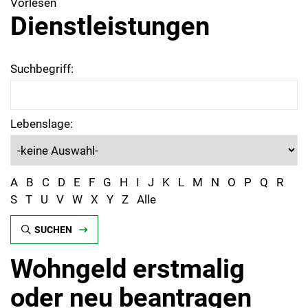
Vorlesen
Dienstleistungen
Suchbegriff:
Lebenslage:
A
B
C
D
E
F
G
H
I
J
K
L
M
N
O
P
Q
R
S
T
U
V
W
X
Y
Z
Alle
SUCHEN
Wohngeld erstmalig
oder neu beantragen