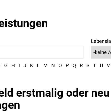
leistungen
Lebensla
F
G
H
I
J
K
L
M
N
O
P
Q
R
S
T
U
V
ld erstmalig oder neu
agen