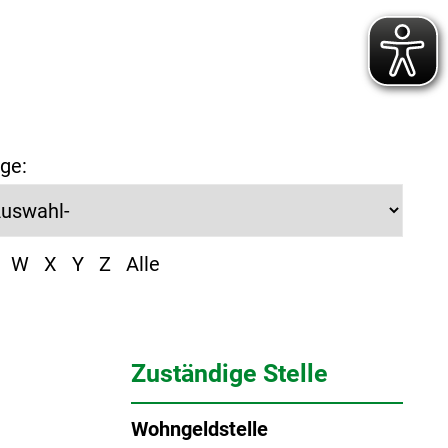
ge:
W
X
Y
Z
Alle
Zuständige Stelle
Wohngeldstelle