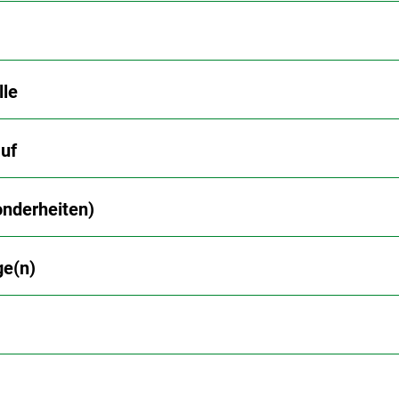
lle
uf
nderheiten)
ge(n)