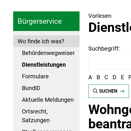
Vorlesen
Bürgerservice
Dienst
Wo finde ich was?
Suchbegriff:
Behördenwegweiser
Dienstleistungen
Formulare
A
B
C
D
E
BundID
SUCHEN
Aktuelle Meldungen
Wohnge
Ortsrecht,
beantr
Satzungen