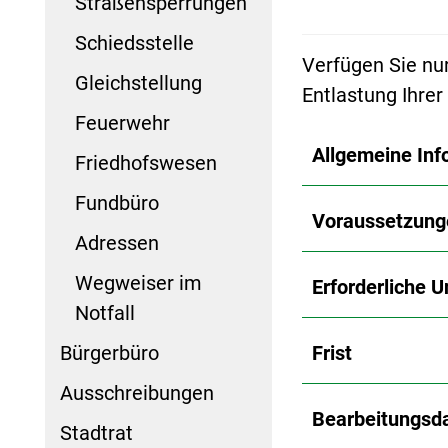
Straßensperrungen
Schiedsstelle
Verfügen Sie nu
Gleichstellung
Entlastung Ihre
Feuerwehr
Allgemeine Inf
Friedhofswesen
Fundbüro
Voraussetzung
Adressen
Wegweiser im
Erforderliche U
Notfall
Bürgerbüro
Frist
Ausschreibungen
Bearbeitungsd
Stadtrat