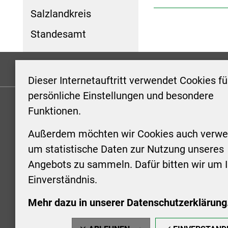
Salzlandkreis
Standesamt
Formulare
Kontakt/Hinweis geben
Impressum
Dieser Internetauftritt verwendet Cookies fü
persönliche Einstellungen und besondere
Funktionen.
KONTAKT
ÖFFNUN
STADTV
Außerdem möchten wir Cookies auch verwe
Stadt Aschersleben
um statistische Daten zur Nutzung unseres
Markt 1
Montag: 0
Angebots zu sammeln. Dafür bitten wir um I
06449 Aschersleben
Uhr
Einverständnis.
+49 3473 958-0
Dienstag:
+49 3473 958-920
Uhr
Mehr dazu in unserer Datenschutzerklärung
stadt@aschersleben.de
Mittwoch: 
https://www.aschersleben.de/
vorheriger