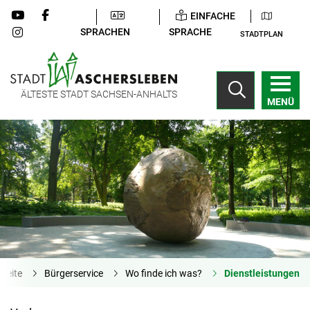
EINFACHE
SPRACHEN
SPRACHE
STADTPLAN
ÄLTESTE STADT SACHSEN-ANHALTS
MENÜ
tseite
Bürgerservice
Wo finde ich was?
Dienstleistungen